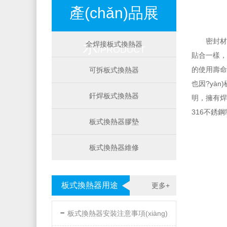
產(chǎn)品展
密封材
示
全焊接板式換熱器
/PRODUCT
貼合一樣
的使用壽命
可拆板式換熱器
也因?yàn
釬焊板式換熱器
明，
316不銹鋼制
板式換熱器膠墊
板式換熱器維修
板式換熱器用途
更多+
-
板式換熱器安裝注意事項(xiàng)