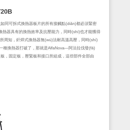
T20B
。就如同可拆式換熱器板片的所有接觸點(diǎn)都必須緊密
能保證換熱器具有的換熱效率及抗壓能力，同時(shí)也才能獲得
。眾所周知，釬焊式換熱器無(wú)法耐高溫高壓，同時(shí)
卻被一種換熱器打破了，那就是AlfaNova—阿法拉伐發(fā)
不銹鋼波紋板，固定板，壓緊板和接口所組成，這些部件全部由
。