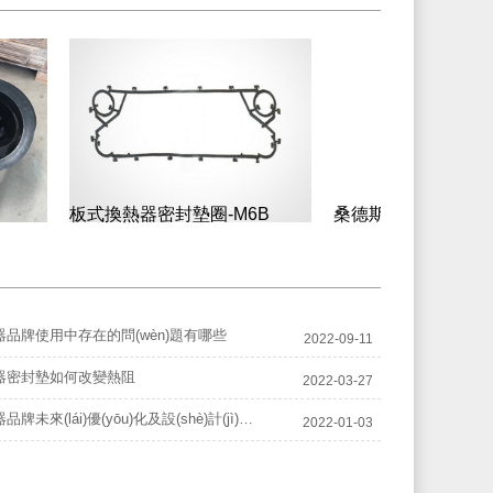
板式換熱器密封墊圈-M6B
桑德斯-S81型板式換
墊
品牌使用中存在的問(wèn)題有哪些
2022-09-11
器密封墊如何改變熱阻
2022-03-27
板式換熱器品牌未來(lái)優(yōu)化及設(shè)計(jì)方向
2022-01-03