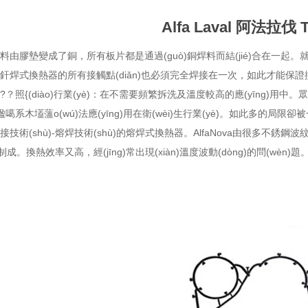
Alfa Laval 阿法拉伐 
料由膠墊變成了銅，所有板片都是通過(guò)銅焊料而結(jié)合在一起
，釬焊式換熱器的所有接觸點(diǎn)也必須完全焊接在一次，如此才
?？照{(diào)行業(yè)：在不需要頻繁拆洗及溫度較高的應(yīng)用中
)楹噶系木壒薀o(wú)法應(yīng)用在衛(wèi)生行業(yè)。如此多的局限
擁有焊接技術(shù)-熔焊技術(shù)的熔焊式換熱器。AlfaNova由很多
成。換熱效率又高，經(jīng)常出現(xiàn)溫度波動(dòng)的問(wèn)題