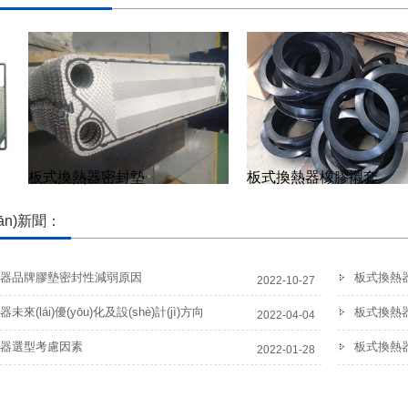
板式換熱器密封墊
板式換熱器橡膠襯套
ān)新聞：
器品牌膠墊密封性減弱原因
板式換熱器
2022-10-27
來(lái)優(yōu)化及設(shè)計(jì)方向
板式換熱
2022-04-04
器選型考慮因素
2022-01-28