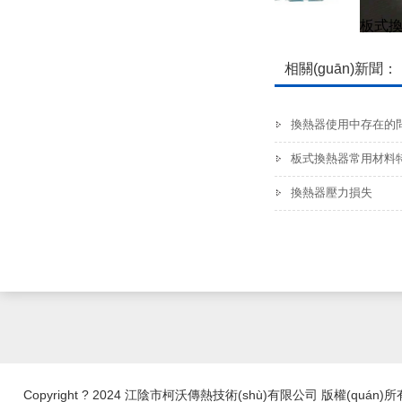
板式換熱器膠墊
板式換
相關(guān)新聞：
換熱器使用中存在的
板式換熱器常用材料特點
換熱器壓力損失
Copyright ? 2024 江陰市柯沃傳熱技術(shù)有限公司 版權(quán