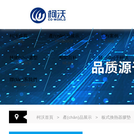
柯沃首頁
產(chǎn)品展示
工程案例
HOME
PRODUCT
CASE
技術(shù)選型
新聞百科
關(guān)于柯沃
SERVICE
NEWS
ABOUT
聯(lián)系我們
CONTACT US
柯沃首頁
>
產(chǎn)品展示
>
板式換熱器膠墊