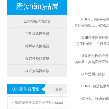
產(chǎn)品展
FUNKE 風(fē
示
全焊接板式換熱器
/PRODUCT
合到每個板上，確
可拆板式換熱器
板組件安裝在框架中
(jù)使用條件，可
釬焊板式換熱器
涉及熱交換的介質(
板式換熱器膠墊
換熱器，換熱面積可達(d
板式換熱器維修
板和墊圈的組合
FUNKE傳熱板以其
板式換熱器用途
更多+
標(biāo)準(zhǔn
-
板式換熱器安裝注意事項(xiàng)