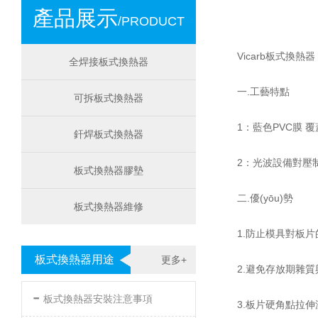
產品展示
/PRODUCT
Vicarb板式換熱
全焊接板式換熱器
一.工藝特點
可拆板式換熱器
1：藍色PVC膜 
釬焊板式換熱器
2：光波設備對壓制后
板式換熱器膠墊
二.優(yōu)勢
板式換熱器維修
1.防止模具對板片
板式換熱器用途
更多+
2.避免存放期雜質與
-
板式換熱器安裝注意事項
3.板片硬角點拉伸減薄