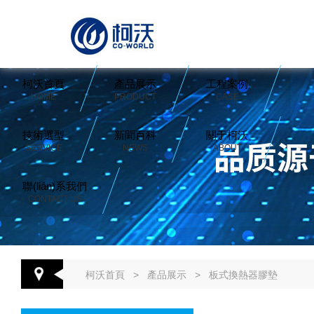
柯沃首頁
產品展示
工程案例
HOME
PRODUCT
CASE
技術選型
新聞百科
關于柯沃
SERVICE
NEWS
ABOUT
聯(lián)系我們
CONTACT US
柯沃首頁
>
產品展示
>
板式換熱器膠墊