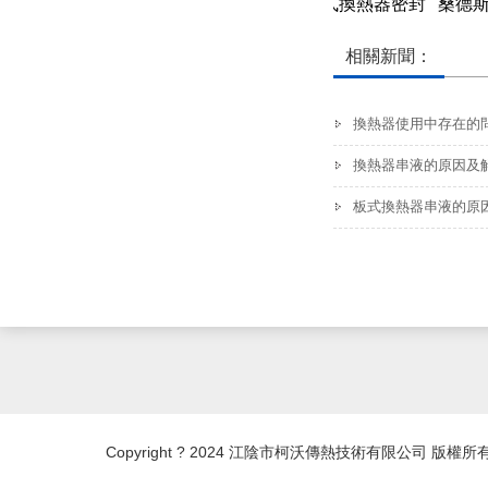
桑德斯-SF123型板式換熱器密封
桑德斯
膠墊
墊
相關新聞：
換熱器使用中存在的
換熱器串液的原因及
板式換熱器串液的原
Copyright ? 2024 江陰市柯沃傳熱技術有限公司 版權