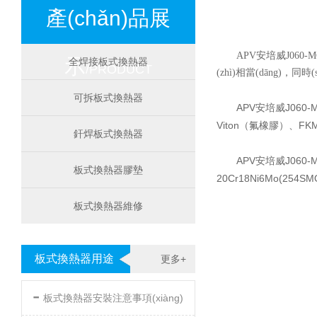
產(chǎn)品展
APV安培威J060-
示
全焊接板式換熱器
/PRODUCT
(zhì)相當(dāng)，
可拆板式換熱器
APV安培威J060
Viton（氟橡膠）、FKM
釬焊板式換熱器
APV安培威J060
板式換熱器膠墊
20Cr18Ni6Mo(25
板式換熱器維修
板式換熱器用途
更多+
-
板式換熱器安裝注意事項(xiàng)