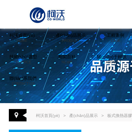
柯沃首頁(yè)
產(chǎn)品展示
工程案例
HOME
PRODUCT
CASE
技術(shù)選型
新聞百科
關(guān)于柯沃
SERVICE
NEWS
ABOUT
聯(lián)系我們
CONTACT US
柯沃首頁(yè)
>
產(chǎn)品展示
>
板式換熱器膠