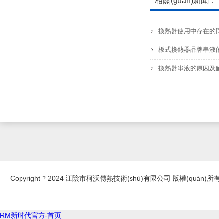
相關(guān)新聞：
換熱器使用中存在的問(
板式換熱器品牌串液
換熱器串液的原因及
Copyright ? 2024 江陰市柯沃傳熱技術(shù)有限公司 版權(quán)所
RM新时代官方-首页