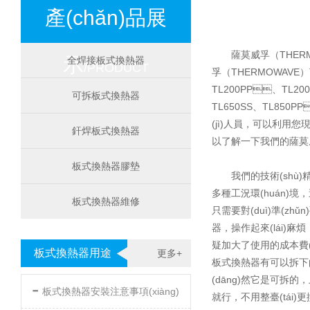
產(chǎn)品展
薩莫威孚（THERMO
示
全焊接板式換熱器
/PRODUCT
孚（THERMOWAVE）
TL200PP、TL2
可拆板式換熱器
TL650SS、TL850P
(jì)人員，可以利
釬焊板式換熱器
以了解一下我們的薩莫威孚板
板式換熱器膠墊
我們的技術(shù)精良
多種工況環(huán)境
板式換熱器維修
只需要對(duì)準(zh
器，操作起來(lái
疑加大了使用的成本費(fèi
板式換熱器用途
更多+
板式換熱器有可以拆下的和
(dāng)然它是可拆的，上
-
板式換熱器安裝注意事項(xiàng)
就行，不用整臺(tái)