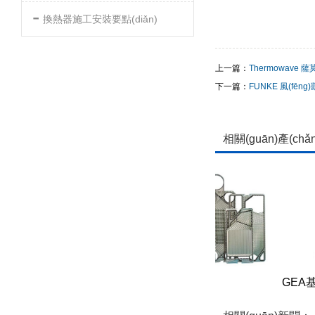
-
換熱器施工安裝要點(diǎn)
上一篇：
Thermowave 薩
下一篇：
FUNKE 風(fēng)
相關(guān)產(chǎ
板式換熱器膠墊
GEA基