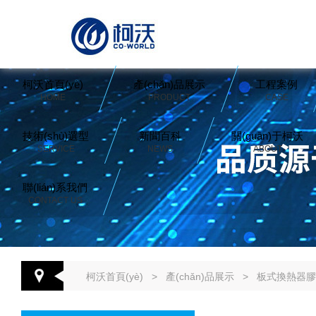
柯沃首頁(yè)
產(chǎn)品展示
工程案例
HOME
PRODUCT
CASE
技術(shù)選型
新聞百科
關(guān)于柯沃
SERVICE
NEWS
ABOUT
聯(lián)系我們
CONTACT US
柯沃首頁(yè)
>
產(chǎn)品展示
>
板式換熱器膠