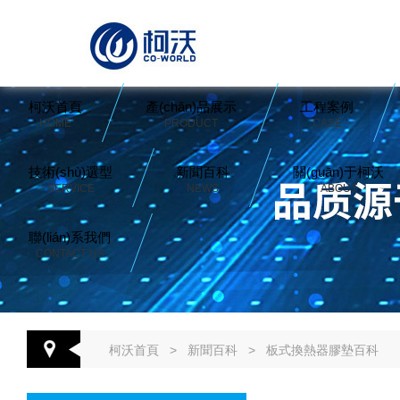
柯沃首頁
產(chǎn)品展示
工程案例
HOME
PRODUCT
CASE
技術(shù)選型
新聞百科
關(guān)于柯沃
SERVICE
NEWS
ABOUT
聯(lián)系我們
CONTACT US
柯沃首頁
>
新聞百科
>
板式換熱器膠墊百科