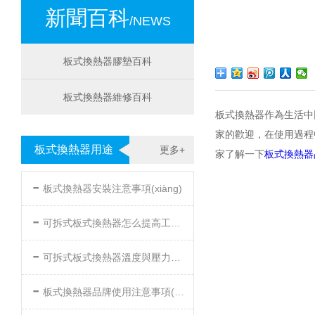
新聞百科
/NEWS
板式換熱器膠墊百科
板式換熱器維修百科
板式換熱器作為生活中比較
家的歡迎，在使用過
板式換熱器用途
更多+
家了解一下
板式換熱器
-
板式換熱器安裝注意事項(xiàng)
-
可拆式板式換熱器怎么提高工作效率
-
可拆式板式換熱器溫度與壓力的要求
-
板式換熱器品牌使用注意事項(xiàng)