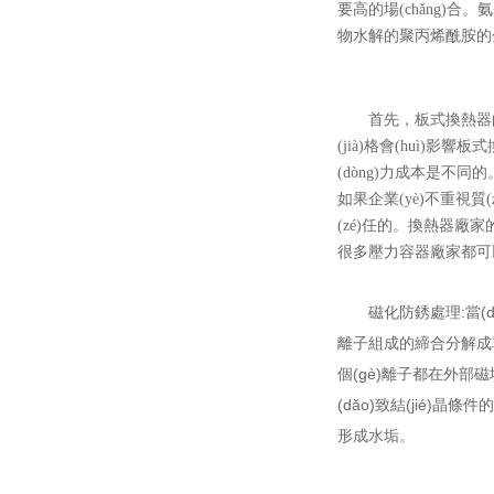
要高的場(chǎng)合
物水解的聚丙烯酰胺的分散作
首先，板式換熱器的材
(jià)格會(huì)影響
(dòng)力成本是不同的。
如果企業(yè)不重視質(z
(zé)任的。換熱器廠家的
很多壓力容器廠家都可以生產
磁化防銹處理:當(dān
離子組成的締合分解成單離
個(gè)離子都在外部磁
(dǎo)致結(jié)晶
形成水垢。