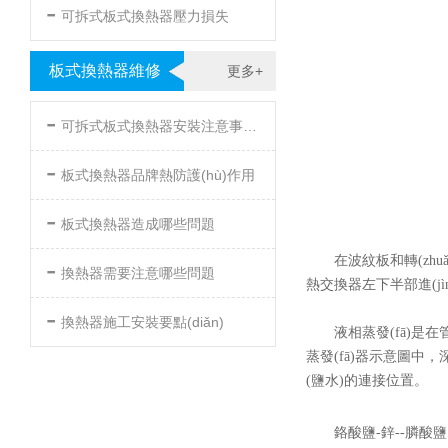
-
可拆式板式換熱器壓力損失
板式換熱器維修
更多+
-
可拆式板式換熱器安裝注意事項(xiàng)
-
板式換熱器品牌熱防護(hù)作用
-
板式換熱器造成哪些問題
-
在波紋板和轉(zhuǎn
換熱器需要注意哪些問題
熱交換器左下半部進(jìn)料
-
換熱器施工安裝要點(diǎn)
液相蒸發(fā)是在管道
蒸發(fā)器示意圖中
(鹽水)的連接位置。
鉻酸鹽-鋅--膦