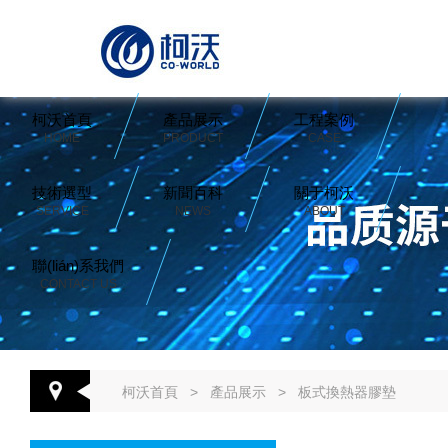
柯沃首頁
產品展示
工程案例
HOME
PRODUCT
CASE
技術選型
新聞百科
關于柯沃
SERVICE
NEWS
ABOUT
聯(lián)系我們
CONTACT US
柯沃首頁
>
產品展示
>
板式換熱器膠墊