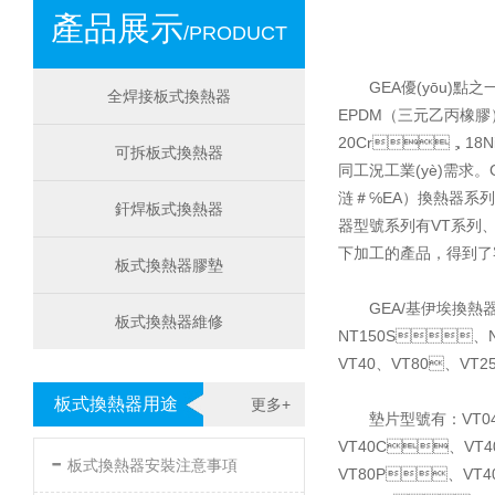
產品展示
/PRODUCT
GEA優(yōu)點
全焊接板式換熱器
EPDM（三元乙丙橡膠）
20Cr，18N
可拆板式換熱器
同工況工業(yè)需求
涟＃℅EA）換熱器系列包括
釬焊板式換熱器
器型號系列有VT系列、
下加工的產品，得到了客
板式換熱器膠墊
GEA/基伊埃換熱器
板式換熱器維修
NT150S、
VT40、VT80、VT2
板式換熱器用途
更多+
墊片型號有：VT04
VT40C、VT
-
板式換熱器安裝注意事項
VT80P、VT4