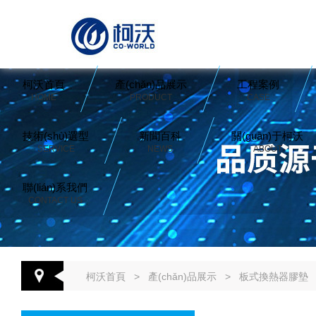
柯沃首頁
產(chǎn)品展示
工程案例
HOME
PRODUCT
CASE
技術(shù)選型
新聞百科
關(guān)于柯沃
SERVICE
NEWS
ABOUT
聯(lián)系我們
CONTACT US
柯沃首頁
>
產(chǎn)品展示
>
板式換熱器膠墊