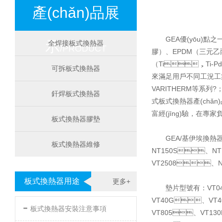
產(chǎn)品展
GEA優(yōu)
示
全焊接板式換熱器
/PRODUCT
膠）、EPDM（三元
（Ti，Ti-Pd）
可拆板式換熱器
來滿足用戶不同工況工業(y
VARITHERM等系列
釬焊板式換熱器
式板式換熱器產(chǎn)品
富經(jīng)驗，在專
板式換熱器膠墊
GEA/基伊埃換熱器
板式換熱器維修
NT150S、NT
VT2508、N
板式換熱器用途
更多+
墊片型號有：VT04
VT40G、VT4
-
板式換熱器安裝注意事項
VT805、VT13