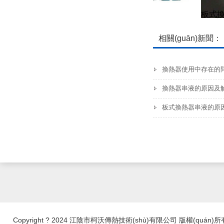
板式換熱器膠墊
板式換
相關(guān)新聞：
換熱器使用中存在的
換熱器串液的原因及
板式換熱器串液的原
Copyright ? 2024 江陰市柯沃傳熱技術(shù)有限公司 版權(quán