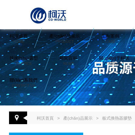
柯沃首頁
產(chǎn)品展示
工程案例
HOME
PRODUCT
CASE
技術(shù)選型
新聞百科
關(guān)于柯沃
SERVICE
NEWS
ABOUT
聯(lián)系我們
CONTACT US
柯沃首頁
>
產(chǎn)品展示
>
板式換熱器膠墊