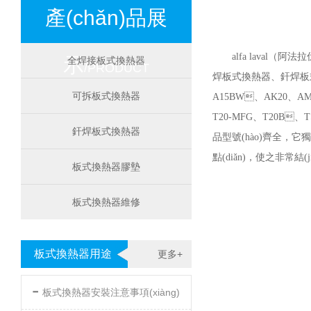
產(chǎn)品展
alfa laval（阿
示
全焊接板式換熱器
/PRODUCT
焊板式換熱器、釬焊板式換熱
可拆板式換熱器
A15BW、AK20、A
T20-MFG、T20B、
釬焊板式換熱器
品型號(hào)齊全，它
點(diǎn)，使之非常結(j
板式換熱器膠墊
板式換熱器維修
板式換熱器用途
更多+
-
板式換熱器安裝注意事項(xiàng)