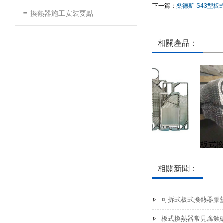
下一篇：
桑德斯-S43型
-
換熱器施工安裝要點
相關產品：
板式換熱器膠墊
板式換
相關新聞：
可拆式板式換熱器膠
板式換熱器常見腐蝕