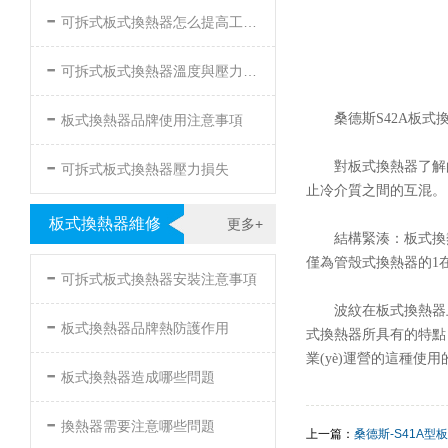
-
可拆式板式換熱器怎么提高工作效率
-
可拆式板式換熱器溫度與壓力的要求
-
桑德斯S42A板式
板式換熱器品牌使用注意事項
-
對板式換熱器了解的朋
可拆式板式換熱器壓力損失
止冷介質之間的互混。
板式換熱器維修
更多+
結構緊湊：板式換熱
僅為管殼式換熱器的1在
-
可拆式板式換熱器安裝注意事項
波紋在板式換熱器上
-
板式換熱器品牌熱防護作用
式換熱器所具有的特點
業(yè)運營的這種使
-
板式換熱器造成哪些問題
-
換熱器需要注意哪些問題
上一篇：
桑德斯-S41A