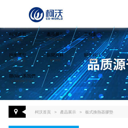
柯沃首頁
產品展示
工程案例
HOME
PRODUCT
CASE
技術選型
新聞百科
關于柯沃
SERVICE
NEWS
ABOUT
聯(lián)系我們
CONTACT US
柯沃首頁
>
產品展示
>
板式換熱器膠墊