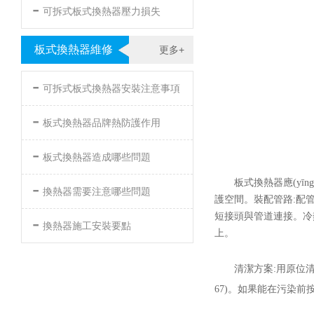
-
可拆式板式換熱器壓力損失
板式換熱器維修
更多+
-
可拆式板式換熱器安裝注意事項
-
板式換熱器品牌熱防護作用
-
板式換熱器造成哪些問題
-
板式換熱器應(yīng
換熱器需要注意哪些問題
護空間。裝配管路:配管前
-
短接頭與管道連接。冷熱介質
換熱器施工安裝要點
上。
清潔方案:用原位
67)。如果能在污染