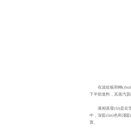
在波紋板和轉(zhu
下半部進料，其蒸汽
液相蒸發(fā)是在
中，深藍(lán)
置。