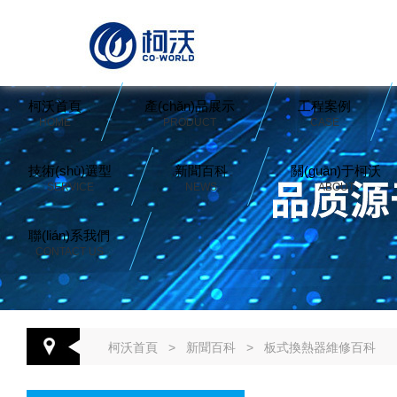
柯沃首頁
產(chǎn)品展示
工程案例
HOME
PRODUCT
CASE
技術(shù)選型
新聞百科
關(guān)于柯沃
SERVICE
NEWS
ABOUT
聯(lián)系我們
CONTACT US
柯沃首頁
>
新聞百科
>
板式換熱器維修百科