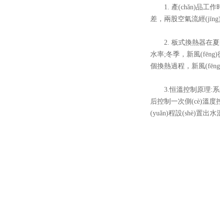
1. 產(chǎn)品
差，兩股空氣流經(jīn
2. 板式換熱器在夏季
水率;冬季，新風(f
個換熱過程，新風(fēn
3.恒溫控制原理:系
后控制一次側(cè)溫度控
(yuǎn)程設(shè)置出水溫度