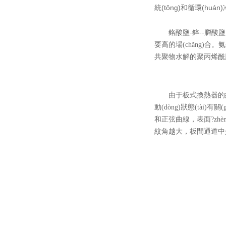
統(tǒng)和循環(huán
鉻酸鹽-鋅--膦
要高的場(chǎng)合
共聚物水解的聚丙烯酰胺的分
由于板式換熱器的紋
動(dòng)狀態(tài)有
和正弦曲線，表面?zhèn)
紋角越大，板間通道中介質