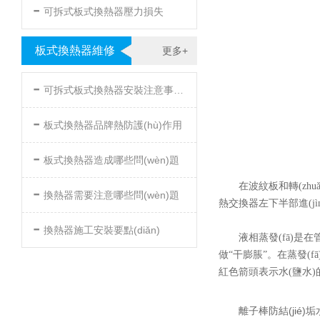
-
可拆式板式換熱器壓力損失
板式換熱器維修
更多+
-
可拆式板式換熱器安裝注意事項(xiàng)
-
板式換熱器品牌熱防護(hù)作用
-
板式換熱器造成哪些問(wèn)題
-
在波紋板和轉(zhu
換熱器需要注意哪些問(wèn)題
熱交換器左下半部進(jìn)
-
換熱器施工安裝要點(diǎn)
液相蒸發(fā)是在管道
做“干膨脹”。在蒸發(fā
紅色箭頭表示水(鹽水
離子棒防結(jié)垢