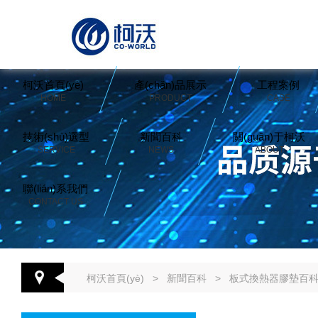
柯沃首頁(yè)
產(chǎn)品展示
工程案例
HOME
PRODUCT
CASE
技術(shù)選型
新聞百科
關(guān)于柯沃
SERVICE
NEWS
ABOUT
聯(lián)系我們
CONTACT US
柯沃首頁(yè)
>
新聞百科
>
板式換熱器膠墊百