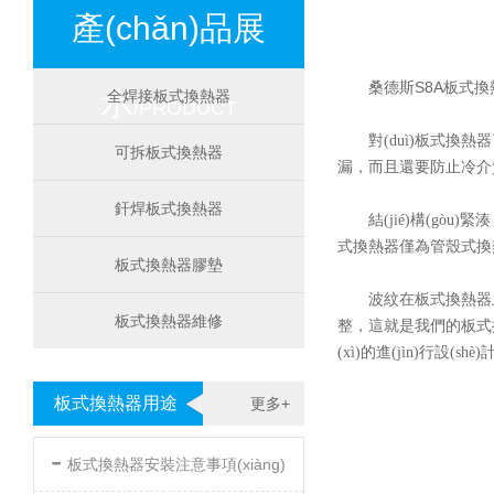
產(chǎn)品展
桑德斯S8A板式換熱
示
全焊接板式換熱器
/PRODUCT
對(duì)板式換熱器
可拆板式換熱器
漏，而且還要防止冷介質(
釬焊板式換熱器
結(jié)構(g
式換熱器僅為管殼式換熱器的
板式換熱器膠墊
波紋在板式換熱器上主
板式換熱器維修
整，這就是我們的板式換熱器所
(xì)的進(jìn)行設(sh
板式換熱器用途
更多+
-
板式換熱器安裝注意事項(xiàng)