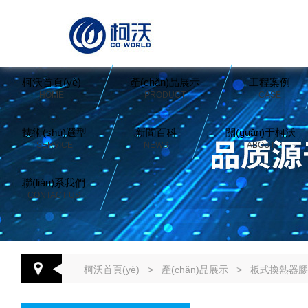
柯沃首頁(yè)
產(chǎn)品展示
工程案例
HOME
PRODUCT
CASE
技術(shù)選型
新聞百科
關(guān)于柯沃
SERVICE
NEWS
ABOUT
聯(lián)系我們
CONTACT US
柯沃首頁(yè)
>
產(chǎn)品展示
>
板式換熱器膠