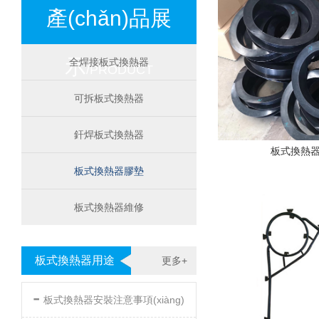
產(chǎn)品展
示
全焊接板式換熱器
/PRODUCT
可拆板式換熱器
釬焊板式換熱器
板式換熱
板式換熱器膠墊
板式換熱器維修
板式換熱器用途
更多+
-
板式換熱器安裝注意事項(xiàng)