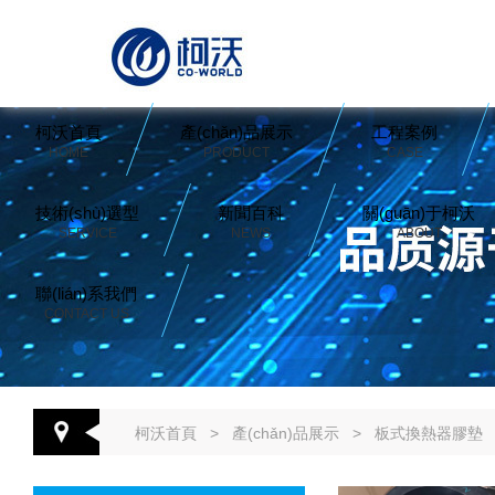
柯沃首頁
產(chǎn)品展示
工程案例
HOME
PRODUCT
CASE
技術(shù)選型
新聞百科
關(guān)于柯沃
SERVICE
NEWS
ABOUT
聯(lián)系我們
CONTACT US
柯沃首頁
>
產(chǎn)品展示
>
板式換熱器膠墊