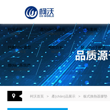
柯沃首頁
產(chǎn)品展示
工程案例
HOME
PRODUCT
CASE
技術(shù)選型
新聞百科
關(guān)于柯沃
SERVICE
NEWS
ABOUT
聯(lián)系我們
CONTACT US
柯沃首頁
>
產(chǎn)品展示
>
板式換熱器膠墊