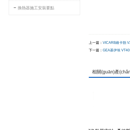
-
換熱器施工安裝要點
上一篇：
VICARB維卡勃 V
下一篇：
GEA基伊埃 VT40
相關(guān)產(chǎ