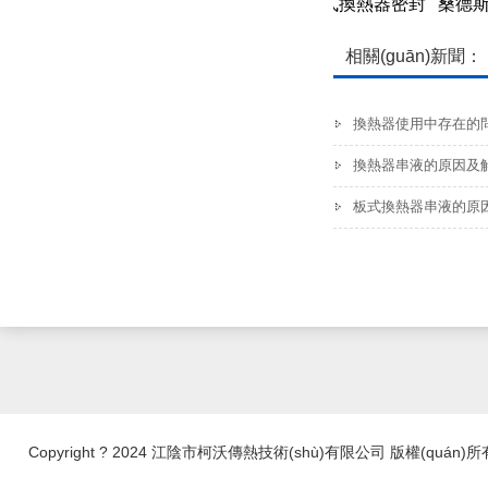
桑德斯-SF123型板式換熱器密封
桑德斯
膠墊
墊
相關(guān)新聞：
換熱器使用中存在的
換熱器串液的原因及
板式換熱器串液的原
Copyright ? 2024 江陰市柯沃傳熱技術(shù)有限公司 版權(quán