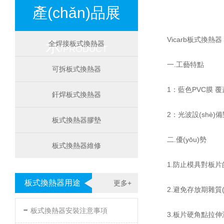
產(chǎn)品展
Vicarb板式換熱
示
全焊接板式換熱器
/PRODUCT
一.工藝特點
可拆板式換熱器
1：藍色PVC膜 覆
釬焊板式換熱器
2：光波設(shè)備
板式換熱器膠墊
二.優(yōu)勢
板式換熱器維修
1.防止模具對板
板式換熱器用途
更多+
2.避免存放期雜質(z
-
板式換熱器安裝注意事項
3.板片硬角點拉伸減