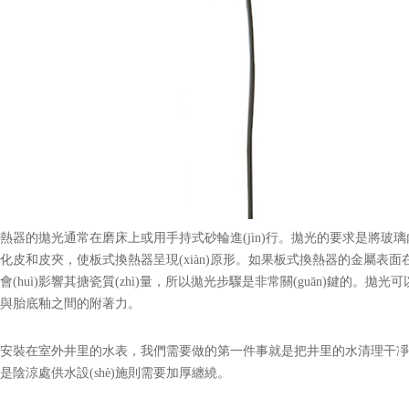
熱器的拋光通常在磨床上或用手持式砂輪進(jìn)行。拋光的要求是將玻
除氧化皮和皮夾，使板式換熱器呈現(xiàn)原形。如果板式換熱器
(huì)影響其搪瓷質(zhì)量，所以拋光步驟是非常關(guān)鍵的
與胎底釉之間的附著力。
安裝在室外井里的水表，我們需要做的第一件事就是把井里的水清理干凈，保持
如果是陰涼處供水設(shè)施則需要加厚纏繞。