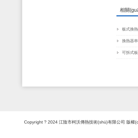
相關(gu
板式換熱器
換熱器串
可拆式板式
Copyright ? 2024 江陰市柯沃傳熱技術(shù)有限公司 版權(