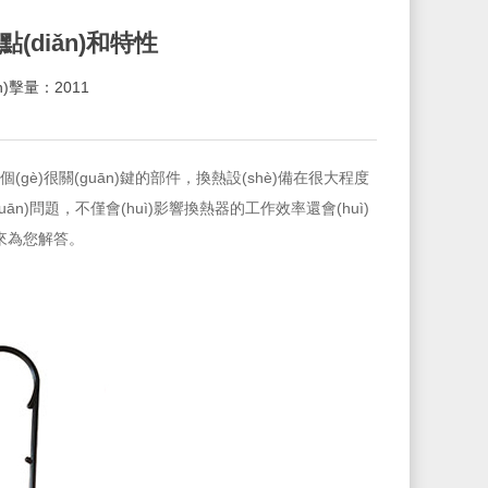
(diǎn)和特性
ǎn)擊量：2011
(gè)很關(guān)鍵的部件，換熱設(shè)備在很大程度
ān)問題，不僅會(huì)影響換熱器的工作效率還會(huì)
為您解答。