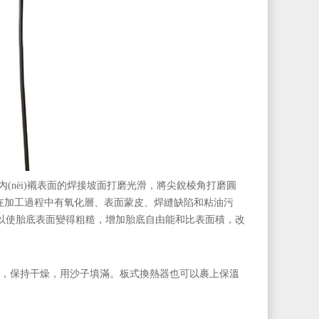
璃內(nèi)襯表面的焊接坡面打磨光滑，將尖銳棱角打磨圓
的金屬表面在加工過程中有氧化層、表面蒙皮、焊縫缺陷和粘油污
。拋光可以使胎底表面變得粗糙，增加胎底自由能和比表面積，改
干燥，用沙子填滿。板式換熱器也可以裹上保溫