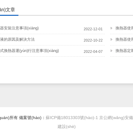
ān)文章
安裝注意事項(xiàng)
換熱器使
2022-12-01
液的原因及解決方法
換熱器使用這
2022-10-22
換熱器運(yùn)行注意事項(xiàng)
換熱器定
2022-04-07
quán)所有 備案號(hào)：
蘇ICP備18013303號(hào)-1
京公網(wǎng)安備 3
建設(shè)