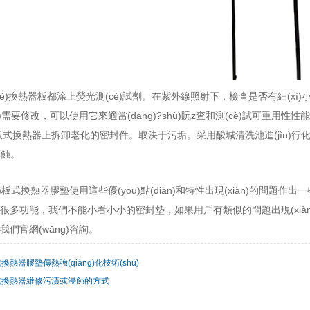
è)換熱器板都涂上熒光測(cè)試劑。在紫外線照射下，檢查是否有細(xì)小裂紋和
xiàn)需要修改，可以使用它來適當(dāng)?shù)貦z查和測(cè)試可重用性性能
式換熱器上拆卸老化的密封件。取決于污垢。采用酸堿清洗池進(jìn)行化
。
ì)板式換熱器膠墊使用這些優(yōu)點(diǎn)和特性出現(xiàn)的問題作出
多功能，我們不能小看小小的密封墊，如果用戶有類似的問題出現(xiàn
官網(wǎng)咨詢。
換熱器膠墊傳熱強(qiáng)化技術(shù)
式換熱器維修污漬或浸蝕的方式