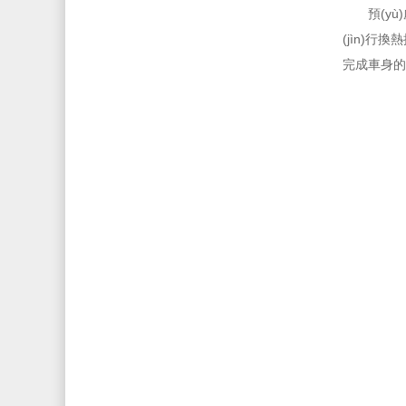
預(y
(jìn)行
完成車身的