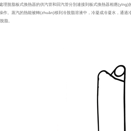
ù)處理脫脂板式換熱器的供汽管和回汽管分別連接到板式換熱器相應(yīng)的孔板上
換熱操作。蒸汽的熱能被轉(zhuǎn)移到冷脫脂溶液中，冷凝成冷凝水
脫脂。