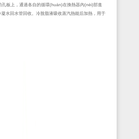
，通過各自的循環(huán)在換熱器內(nèi)部進
，通過冷凝水回水管回收。冷脫脂液吸收蒸汽熱能后加熱，用于