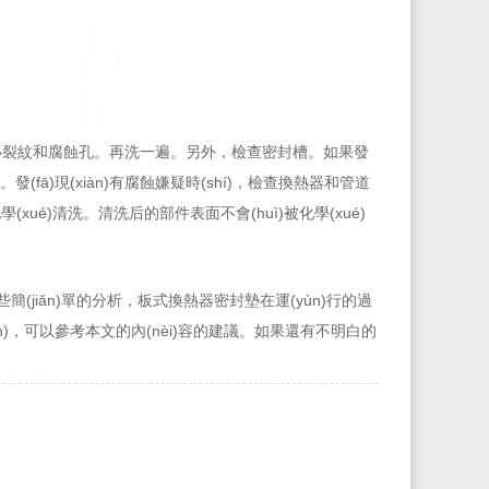
腐蝕孔。再洗一遍。另外，檢查密封槽。如果發
。發(fā)現(xiàn)有腐蝕嫌疑時(shí)，檢查換熱器和管道
學(xué)清洗。清洗后的部件表面不會(huì)被化學(xué)
一些簡(jiǎn)單的分析，板式換熱器密封墊在運(yùn)行的過
)，可以參考本文的內(nèi)容的建議。如果還有不明白的