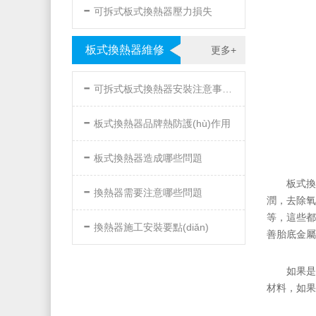
-
可拆式板式換熱器壓力損失
板式換熱器維修
更多+
-
可拆式板式換熱器安裝注意事項(xiàng)
-
板式換熱器品牌熱防護(hù)作用
-
板式換熱器造成哪些問題
-
板式換
換熱器需要注意哪些問題
潤，去
-
等，這些都會
換熱器施工安裝要點(diǎn)
善胎底金屬
如果是
材料，