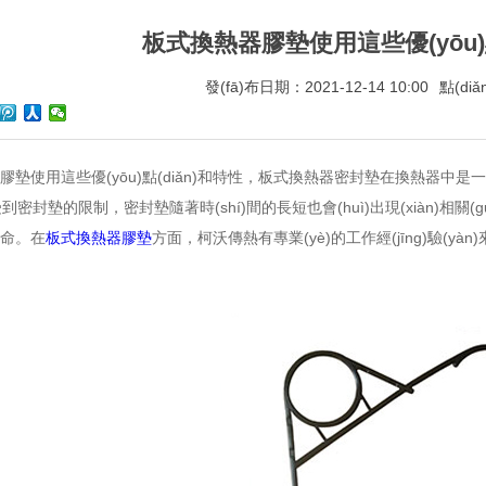
板式換熱器膠墊使用這些優(yōu)點
發(fā)布日期：2021-12-14 10:00
點(di
墊使用這些優(yōu)點(diǎn)和特性，板式換熱器密封墊在換熱器中是一個
受到密封墊的限制，密封墊隨著時(shí)間的長短也會(huì)出現(xiàn)相關(gu
。在
板式換熱器膠墊
方面，柯沃傳熱有專業(yè)的工作經(jīng)驗(yàn)來