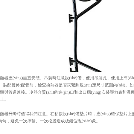
器應(yīng)垂直安裝。吊裝時注意設(shè)備，使用吊裝孔，使用上導(
。裝配管路:配管前，檢查換熱器是否夾緊到規(guī)定尺寸范圍內(nèi)。如果不
與管道連接。冷熱介質(zhì)的進(jìn)口和出口應(yīng)安裝壓力表和溫度計(jì
。
熱器升降時值得我們注意。在粘接設(shè)備墊片時，應(yīng)確保墊片上無
g)均勻，避免一次擰緊、一次松脫造成板錯位現(xiàn)象。