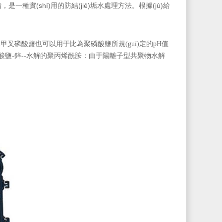
)備，是一種實(shí)用的防結(jié)垢水處理方法。根據(jù)給
叉磷酸鹽也可以用于比為聚磷酸鹽所規(guī)定的pH值
。鉻酸鹽-鋅--水解的聚丙烯酰胺：由于陽離子型共聚物水解