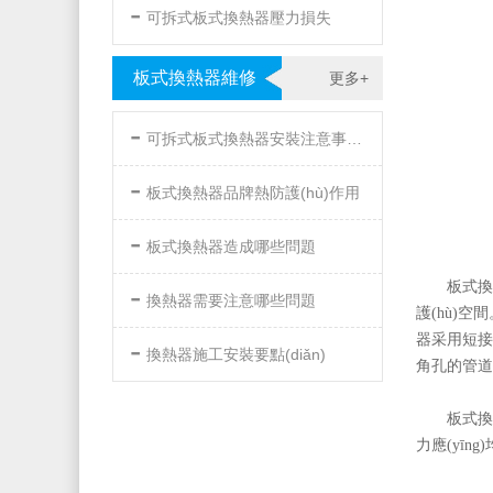
-
可拆式板式換熱器壓力損失
板式換熱器維修
更多+
-
可拆式板式換熱器安裝注意事項(xiàng)
-
板式換熱器品牌熱防護(hù)作用
-
板式換熱器造成哪些問題
-
板式換熱
換熱器需要注意哪些問題
護(hù)空間
-
器采用短接頭
換熱器施工安裝要點(diǎn)
角孔的管道上
板式換
力應(yīn