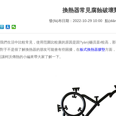
換熱器常見腐蝕破壞
發(fā)布日期：2022-10-29 10:00
點(di
我們生活中比較常見，使用范圍比較廣的原因是因?yàn)樾员葍r較高，
，對于不是很了解換熱器的朋友可能會有些困擾，在
板式換熱器膠墊
方面
，下面讓柯沃傳熱的小編來帶大家了解一下。