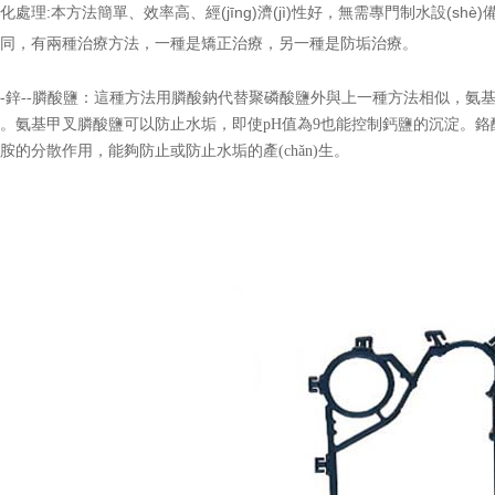
處理:本方法簡單、效率高、經(jīng)濟(jì)性好，無需專門制水設(shè
同，有兩種治療方法，一種是矯正治療，另一種是防垢治療。
-鋅--膦酸鹽：這種方法用膦酸鈉代替聚磷酸鹽外與上一種方法相似，氨基甲
。氨基甲叉膦酸鹽可以防止水垢，即使pH值為9也能控制鈣鹽的沉淀
的分散作用，能夠防止或防止水垢的產(chǎn)生。