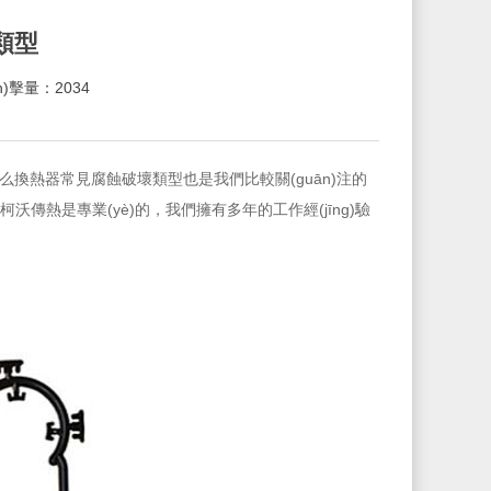
類型
ǎn)擊量：2034
那么換熱器常見腐蝕破壞類型也是我們比較關(guān)注的
，柯沃傳熱是專業(yè)的，我們擁有多年的工作經(jīng)驗