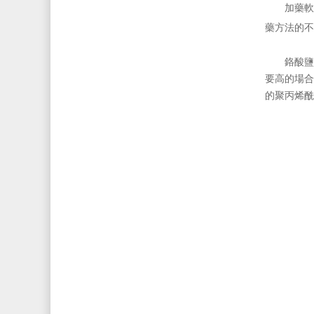
加藥軟化
藥方法的不
鉻酸鹽
要高的場合
的聚丙烯酰胺