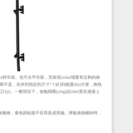
dǎo)桿吊裝。也可水平吊裝，安裝現(xiàn)場要有足夠的維
是，先夾到指定的尺寸?？紤]到維護(hù)方便，換熱
)。一般情況下，放氣閥應(yīng)設(shè)置在連接上
雜物，避免因粘接不良而造成泄漏。擰板換熱螺栓時，