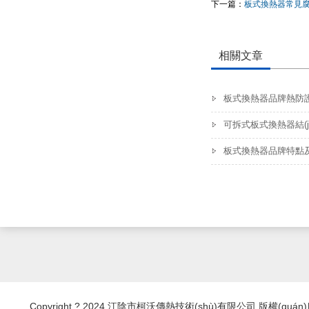
下一篇：
板式換熱器常見
相關文章
板式換熱器品牌熱防
可拆式板式換熱器結(j
板式換熱器品牌特點及使用
Copyright ? 2024 江陰市柯沃傳熱技術(shù)有限公司 版權(quá