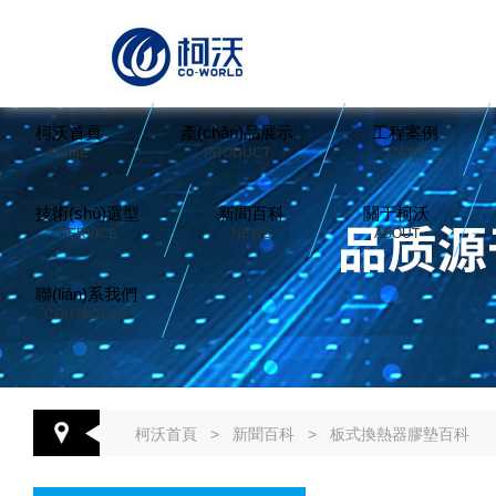
柯沃首頁
產(chǎn)品展示
工程案例
HOME
PRODUCT
CASE
技術(shù)選型
新聞百科
關于柯沃
SERVICE
NEWS
ABOUT
聯(lián)系我們
CONTACT US
柯沃首頁
>
新聞百科
>
板式換熱器膠墊百科