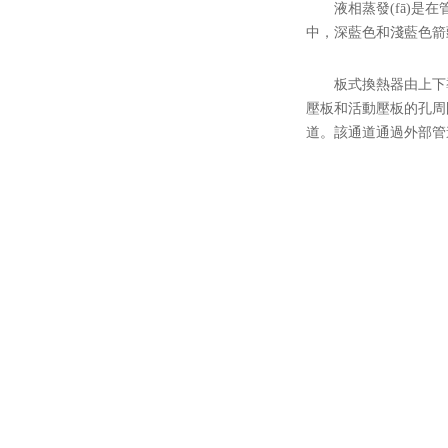
液相蒸發(fā)是在管
中，深藍色和淺藍色箭頭表
板式換熱器由上下導梁
壓板和活動壓板的孔周圍粘
道。該通道通過外部管道