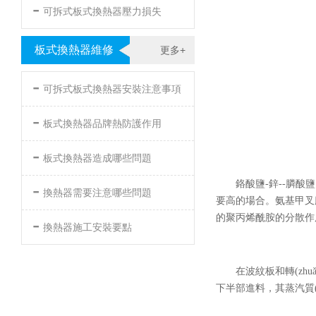
-
可拆式板式換熱器壓力損失
板式換熱器維修
更多+
-
可拆式板式換熱器安裝注意事項
-
板式換熱器品牌熱防護作用
-
板式換熱器造成哪些問題
-
鉻酸鹽-鋅--膦酸
換熱器需要注意哪些問題
要高的場合。氨基甲叉
-
的聚丙烯酰胺的分散作用
換熱器施工安裝要點
在波紋板和轉(zhu
下半部進料，其蒸汽質(zhì