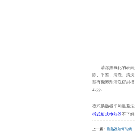
清潔無氧化的表面是保
除、平整、清洗
類有機溶劑清洗密封槽。清
25pp。
板式換熱器平均溫差法這個
拆式板式換熱器
不了解
上一篇：
換熱器如何防銹