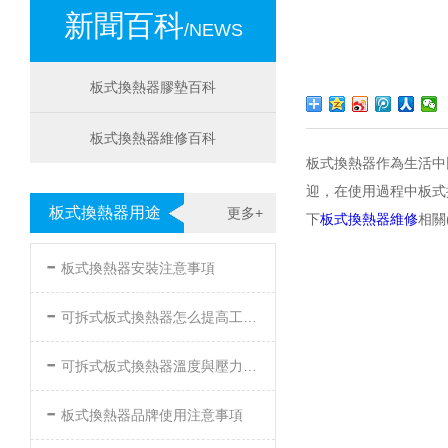
新聞百科
/NEWS
板式換熱器膠墊百科
板式換熱器維修百科
板式換熱器作為生活中比較
迎，在使用過程中板式
板式換熱器用途
更多+
下
板式換熱器維修
相關(
-
板式換熱器安裝注意事項
-
可拆式板式換熱器怎么提高工作效率
-
可拆式板式換熱器溫度與壓力的要求
-
板式換熱器品牌使用注意事項