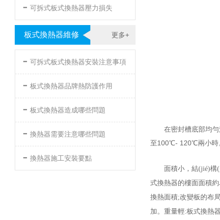
-
可拆式板式換熱器壓力損失
板式換熱器維修
更多+
-
可拆式板式換熱器安裝注意事項
-
板式換熱器品牌熱防護作用
-
板式換熱器造成哪些問題
-
在密封槽底部均勻涂上
換熱器需要注意哪些問題
至100℃- 120℃兩小
-
換熱器施工安裝要點
面積小，結(
式換熱器的樓面面積約為
換熱面積;改變板的布局
加。重量輕:板式換