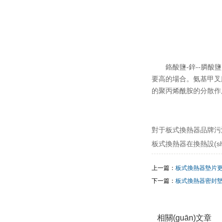
鉻酸鹽-鋅--膦酸
要高的場合。氨基甲叉膦
的聚丙烯酰胺的分散作用
對于板式換熱器品牌污漬或
板式換熱器在換熱設(sh
上一篇：
板式換熱器墊片
下一篇：
板式換熱器密封墊未
相關(guān)文章