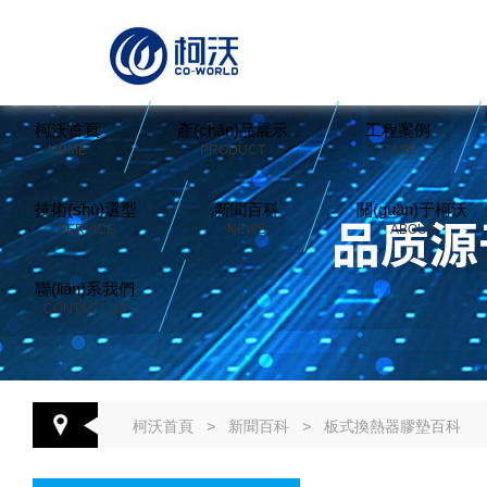
柯沃首頁
產(chǎn)品展示
工程案例
HOME
PRODUCT
CASE
技術(shù)選型
新聞百科
關(guān)于柯沃
SERVICE
NEWS
ABOUT
聯(lián)系我們
CONTACT US
柯沃首頁
>
新聞百科
>
板式換熱器膠墊百科