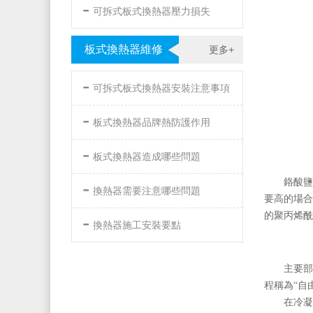
-
可拆式板式換熱器壓力損失
板式換熱器維修
更多+
-
可拆式板式換熱器安裝注意事項
-
板式換熱器品牌熱防護作用
-
板式換熱器造成哪些問題
-
鉻酸鹽
換熱器需要注意哪些問題
要高的場合
-
的聚丙烯酰胺
換熱器施工安裝要點
主要部
程稱為“自由冷
在冷凝