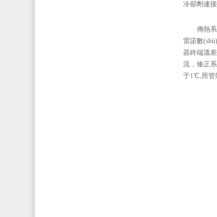
冷卻劑連接
傳熱系數
雷諾數(shù
器終端溫差小
流，修
于1℃,而管