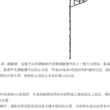
-鋅--膦酸鹽：這種方法用膦酸鈉代替聚磷酸鹽外與上一種方法相似，氨基
。氨基甲叉膦酸鹽可以防止水垢，即使pH值為9也能控制鈣鹽的沉淀
的分散作用，能夠防止或防止水垢的產(chǎn)生。
件與蒸發(fā)器相同。作為熱氣體使用的冷卻劑進入換熱器左上角后，開始
凝”。
圖中，淺藍色和深藍色箭頭表示鹽水接頭的位置。冷卻劑在相反的管