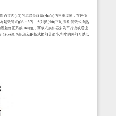
通道內(nèi)的流體是旋轉(zhuǎn)的三維流動，在較低
般認為是殼管式的3 ~ 5倍。大對數(shù)平均溫差:管殼式換熱
均溫差修正系數(shù)低，而板式換熱器多為平行流或逆流
沒有側(cè)流,所以溫差的板式換熱器很小,和水的傳熱可以低