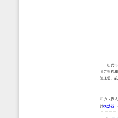
板式換
固定壓板和
體通道
可拆式板式換
對
換熱器
不