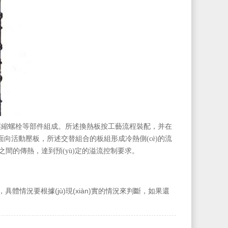
、壓縮螺栓等部件組成。所述換熱板按工藝流程裝配，并在
)面向活動壓板，所述交替組合的板組形成冷熱側(cè)的流
(zhì)之間的傳熱，達到預(yù)定的溢流控制要求。
體情況要根據(jù)現(xiàn)實的情況來判斷，如果還