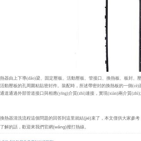
熱器由上下導(dǎo)梁、固定壓板、活動壓板、管接口、換熱板、板封
活動壓板的孔周圍粘貼密封件。裝配時，所述帶密封的換熱板的一側(cè
。該通道通過外部管道接口與相應(yīng)介質(zhì)連接，實現(xiàn)兩介質
熱器清洗流程這個問題的回答到這里就結(jié)束了，本文僅供大家參考，具
了解的話，歡迎來我們官網(wǎng)撥打熱線。