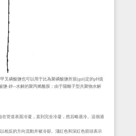
甲叉磷酸鹽也可以用于比為聚磷酸鹽所規(guī)定的pH值
。鉻酸鹽-鋅--水解的聚丙烯酰胺：由于陽離子型共聚物水解
在管道表面冷凝，直到完全冷凝，然后略過冷。這個過
道中以相反的方向流動并被冷卻。淺紅色和深紅色箭頭表示