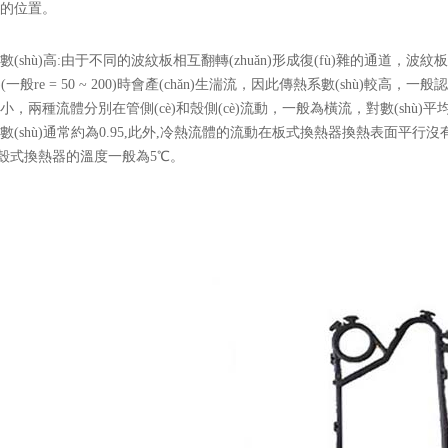
的位置。
(shù)高:由于不同的波紋板相互翻轉(zhuǎn)形成復(fù)雜的通道，波紋板間
)(一般re = 50 ~ 200)時會產(chǎn)生湍流，因此傳熱系數(shù)較高，一
，兩種流體分別在管側(cè)和殼側(cè)流動，一般為橫流，對數(shù)平
正系數(shù)通常約為0.95,此外,冷熱流體的流動在板式換熱器換熱表面平行
殼式換熱器的溫度一般為5℃。