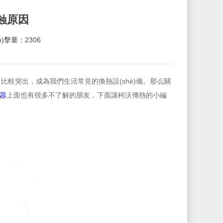
腐蝕原因
ǎn)擊量：2306
，成為我們生活常見的換熱設(shè)備。那么關
器
上面也有很多不了解的朋友，下面讓柯沃傳熱的小編