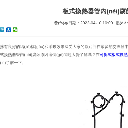
板式換熱器管內(nèi)
發(fā)布日期：2022-04-10 10:00
點(di
有良好的結(jié)構(gòu)和采暖效果深受大家的歡迎并在眾多熱交換器中比較突出
于板式換熱器管內(nèi)腐蝕原因這個(gè)問題大覺了解嗎？在
可拆式板式換熱
xì)了解一下。