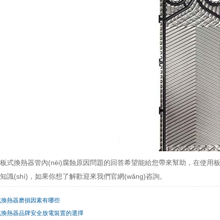
n)于板式換熱器管內(nèi)腐蝕原因問題的回答希望能給您帶來幫助，在使用
的知識(shí)，如果你想了解歡迎來我們官網(wǎng)咨詢。
式換熱器磨損因素有哪些
式換熱器品牌安全放電裝置的選擇