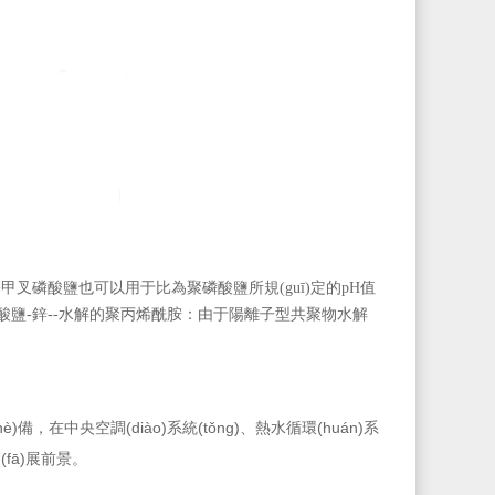
叉磷酸鹽也可以用于比為聚磷酸鹽所規(guī)定的pH值
酸鹽-鋅--水解的聚丙烯酰胺：由于陽離子型共聚物水解
，在中央空調(diào)系統(tǒng)、熱水循環(huán)系
ā)展前景。