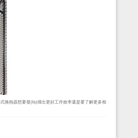
板式換熱器想要發(fā)揮出更好工作效率還是要了解更多相