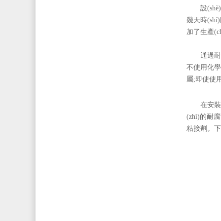
設(shè
幾天時(shí)
加了生產(chǎ
通過耐
不使用化學(
屬;即使使用后
在安裝
(zhì)的
粘接劑。下