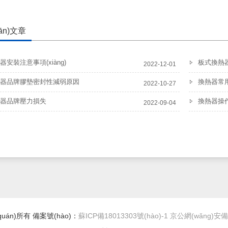
ān)文章
安裝注意事項(xiàng)
板式換熱器
2022-12-01
器品牌膠墊密封性減弱原因
換熱器常用
2022-10-27
器品牌壓力損失
換熱器操作要
2022-09-04
quán)所有 備案號(hào)：
蘇ICP備18013303號(hào)-1
京公網(wǎng)安備 3