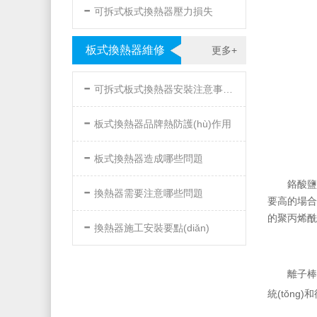
-
可拆式板式換熱器壓力損失
板式換熱器維修
更多+
-
可拆式板式換熱器安裝注意事項(xiàng)
-
板式換熱器品牌熱防護(hù)作用
-
板式換熱器造成哪些問題
-
鉻酸鹽
換熱器需要注意哪些問題
要高的場合
-
的聚丙烯酰
換熱器施工安裝要點(diǎn)
離子棒防
統(tǒng)