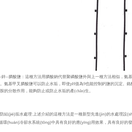
-鋅--膦酸鹽：這種方法用膦酸鈉代替聚磷酸鹽外與上一種方法相似，氨基甲
。氨基甲叉膦酸鹽可以防止水垢，即使pH值為9也能控制鈣鹽的沉淀。鉻
胺的分散作用，能夠防止或防止水垢的產(chǎn)生。
結(jié)垢水處理:上述介紹的這種方法是一種新型先進(jìn)的水處理設(shè)備
和循環(huán)冷卻水系統(tǒng)中具有良好的應(yīng)用效果，具有良好的發(f