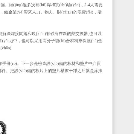
。經(jīng)過多次補(bǔ)焊和實(shí)驗(yàn)，2-4人需要
(yè)帶來人力、物力、財(cái)力的浪費(fèi)，增
能解決焊接問題和現(xiàn)有砂洞在新的熱交換器,也可以
(yǎng)中，也可以采用高分子復(fù)合材料來保護(hù)金
chǎn)
冊(cè)。下一步是檢查設(shè)備的板材和墊片中介質
件。把設(shè)備的板片上的墊片槽擦干凈之后就是涂抹